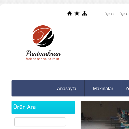
Üye Ol
Üye Gi
Anasayfa
Makinalar
Y
Ürün Ara