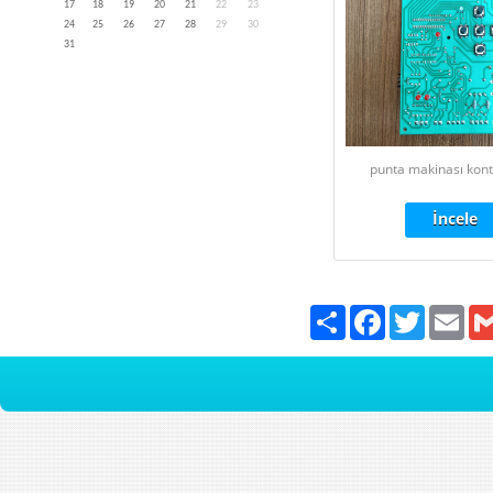
17
18
19
20
21
22
23
24
25
26
27
28
29
30
31
punta makinası kontr
İncele
Paylaş
Facebook
Twitter
Emai