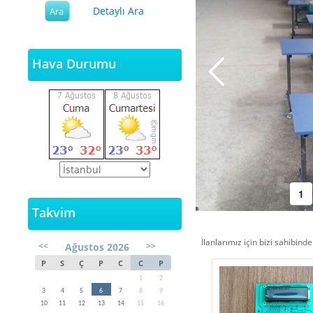
Detaylı Ara
Hava Durumu
1
Takvim
İlanlarımız için bizi sahibind
<<
>>
Ağustos 2026
P
S
Ç
P
C
C
P
1
2
3
4
5
6
7
8
9
10
11
12
13
14
15
16